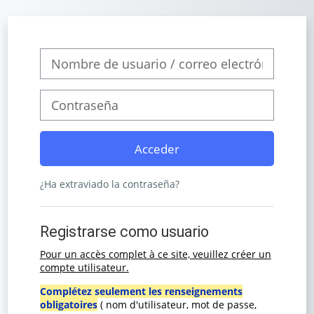
Salta al contenido principal
Saltar a creación de una nueva cuenta
Nombre de usuario / correo electrónico
Contraseña
Acceder
¿Ha extraviado la contraseña?
Registrarse como usuario
Pour un accès complet à ce site, veuillez créer un
compte utilisateur.
Complétez seulement les renseignements
obligatoires
( nom d'utilisateur, mot de passe,