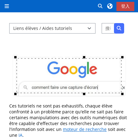
跳至主內容
切換搜尋輸入框
登入
側板
課程類別
搜尋課程
搜尋課程
Ces tutoriels ne sont pas exhaustifs, chaque élève
confronté à un problème parce qu'elle ne sait pas faire
certaines manipulations avec des outils numériques doit
être capable d'effectuer des recherches pour trouver
l'information soit avec un
moteur de recherche
soit avec
une
IA
.