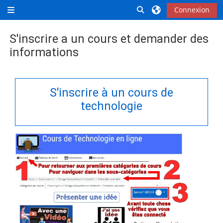
Passer au contenu principal
Activer/désactiver la 
Connexion
Panneau latéral
S'inscrire a un cours et demander des
informations
Conditions d’achèvement
S'inscrire à un cours de
technologie