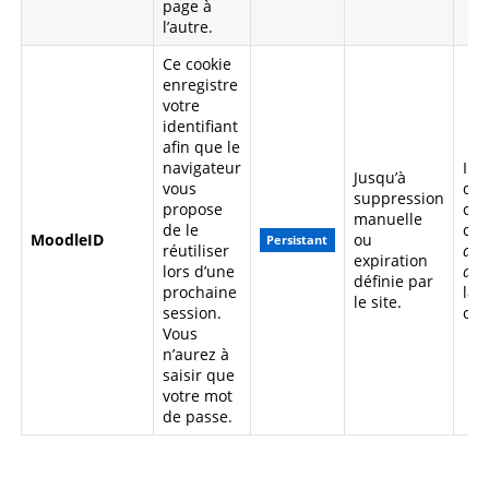
page à
l’autre.
Ce cookie
enregistre
votre
identifiant
afin que le
navigateur
Il 
Jusqu’à
vous
dés
suppression
propose
coc
manuelle
de le
ca
MoodleID
ou
Persistant
réutiliser
du 
expiration
lors d’une
d'ut
définie par
prochaine
la 
le site.
session.
con
Vous
n’aurez à
saisir que
votre mot
de passe.