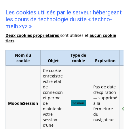
Les cookies utilisés par le serveur hébergeant
les cours de technologie du site « techno-
melh.xyz »
Deux cookies propriétaires
sont utilisés et
aucun cookie
tiers
.
Nom du
Type de
cookie
Objet
cookie
Expiration
Ce cookie
enregistre
votre état
de
Pas de date
connexion
d’expiration
et permet
— supprimé
MoodleSession
de
à la
Session
ob
maintenir
fermeture
votre
du
session
navigateur.
d’une