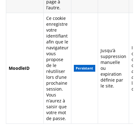
page à
l’autre.
Ce cookie
enregistre
votre
identifiant
afin que le
navigateur
Il 
Jusqu’à
vous
dés
suppression
propose
coc
manuelle
de le
ca
MoodleID
ou
Persistant
réutiliser
du 
expiration
lors d’une
d'ut
définie par
prochaine
la 
le site.
session.
con
Vous
n’aurez à
saisir que
votre mot
de passe.