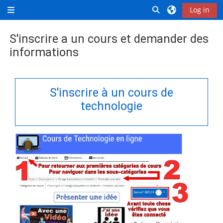
Skip to main content
Toggle search inp
Log in
Side panel
S'inscrire a un cours et demander des
informations
Completion requirements
S'inscrire à un cours de
technologie