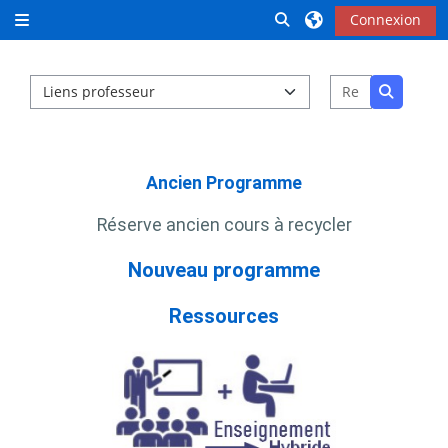
Passer au contenu principal
Activer/désactiver la 
Connexion
Panneau latéral
Catégories de cours
Rechercher
Recherch
Ancien Programme
Réserve ancien cours à recycler
Nouveau programme
Ressources