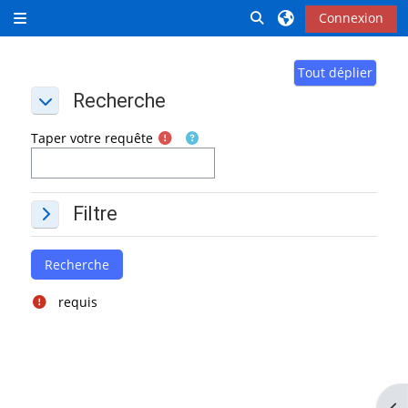
Passer au contenu principal
Activer/désactiver la 
Connexion
Panneau latéral
Tout déplier
Recherche
Recherche
Recherche
Taper votre requête
Filtre
Filtre
Filtre
requis
Ouv