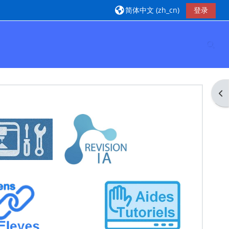
简体中文 ‎(zh_cn)‎
登录
切换
Op